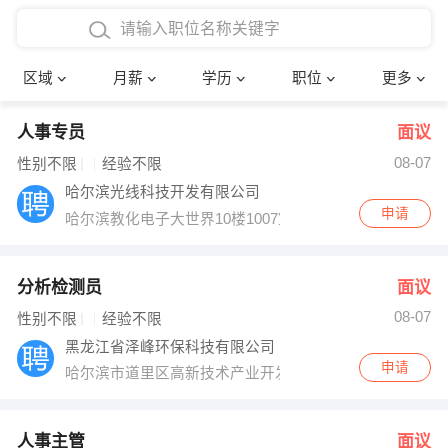
4000-5000元
本科
行政后勤
建筑装潢
确定
区域
月薪
学历
职位
更多
5000-8000元
硕士
销售岗位
教师
人事专员
面议
8000-12000元
博士
文员
护士
08-07
性别不限
经验不限
12000-20000元
财务会计
传单派发
哈尔滨光线科技开发有限公司
申请
哈尔滨教化电子大世界10楼1007室
其他
超市零售
促销导购
网络IT
保健按摩
分析检测员
面议
08-07
性别不限
经验不限
快递员
前台接待
黑龙江省泽峰环保科技有限公司
申请
哈尔滨市道里区高新技术产业开发区创业大厦
收银员
技术员/工程师
水电/机修
部门经理
人事主管
面议