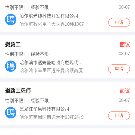
08-07
出纳
保险
性别不限
经验不限
哈尔滨光线科技开发有限公司
编辑
法律
申请
哈尔滨教化电子大世界10楼1007室
保洁
贸易采购
熨烫工
面议
跟单
理财顾问
08-07
性别不限
经验不限
哈尔滨市透笼曼哈顿商厦现代布艺
其他职位
申请
哈尔滨市道里区透笼曼哈顿商厦五层35号
道路工程师
面议
08-07
性别不限
经验不限
黑龙江华盾科技有限公司
申请
哈尔滨南岗区南通大街83杠2号9单元101