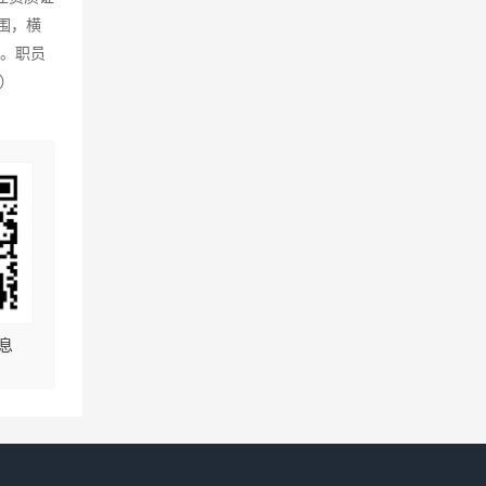
围，横
动。职员
）
息