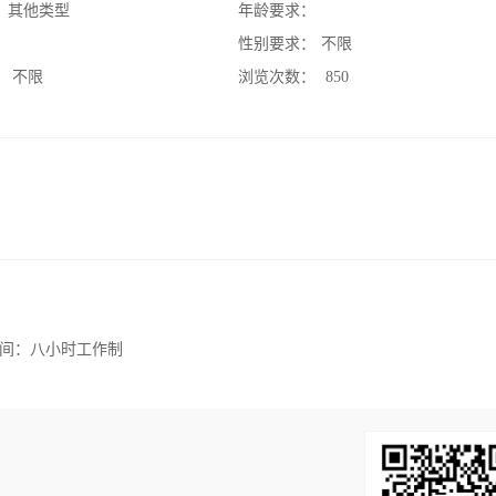
：
其他类型
年龄要求：
：
性别要求：
不限
：
不限
浏览次数：
850
间：八小时工作制