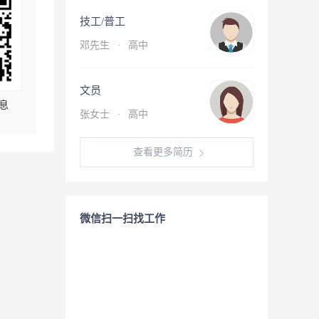
技工/普工
邓先生
·
高中
文员
息
张女士
·
高中
查看更多简历
微信扫一扫找工作