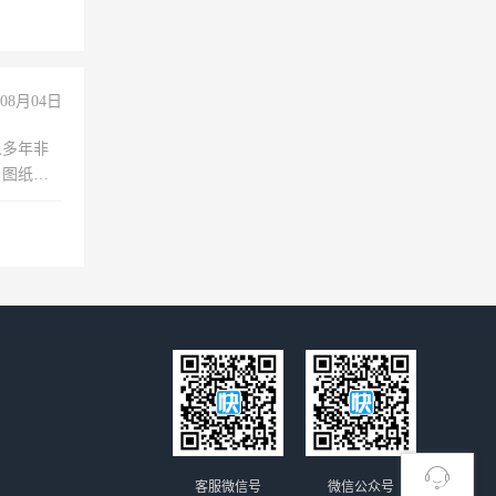
玩转抖
你也可以
08月04日
人多年非
、图纸制
诚合作，
客服微信号
微信公众号