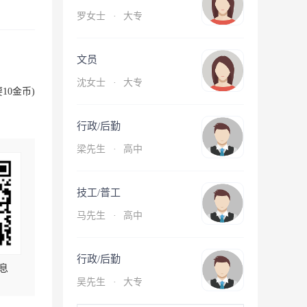
罗女士
·
大专
文员
沈女士
·
大专
10金币)
行政/后勤
梁先生
·
高中
技工/普工
马先生
·
高中
行政/后勤
息
吴先生
·
大专