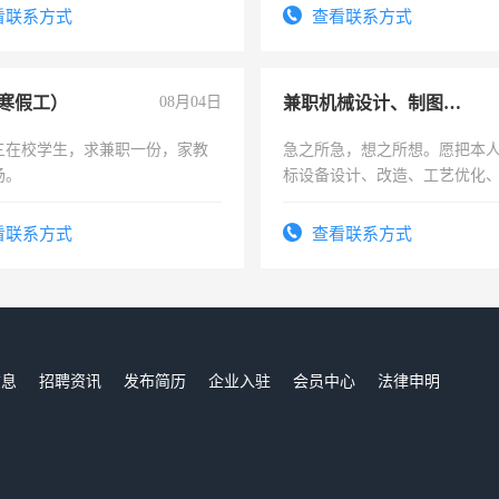
频，培训手机拍摄剪辑，教你
看联系方式
查看联系方式
音！你也可以成为拍摄达人！
成为拍摄达人！
寒假工）
08月04日
兼职机械设计、制图、设备改造
三在校学生，求兼职一份，家教
急之所急，想之所想。愿把本
场。
标设备设计、改造、工艺优化
作和分解的经验与您分享。 真
结识有识之士，共享未来。
看联系方式
查看联系方式
信息
招聘资讯
发布简历
企业入驻
会员中心
法律申明
们