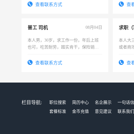
勤快的四五十，每天挣零花钱没问题！
查看联系方式
查
普工 司机
08月04日
求职（
本人男，30岁，求工作一份，年后上班
本人大
也可，吃苦耐劳，踏实肯干，保险销售
或者商
勿扰
查看联系方式
查
栏目导航:
职位搜索
简历中心
名企展示
一句话
套餐标准
金币充值
意见建议
联系我