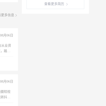
查看更多简历
看更多信息
08月06日
有从业资
脏，踏
不干
08月06日
拍摄短视
玩转抖音
拍摄短视