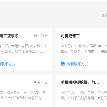
查
电工证求职
08月06日
司机或普工
电工证，会组装电柜(箱)，做过工
本人男，28.有c本，驾龄5年，
；C1驾照，找个工资在四千以
格证，能吃苦，不怕累，不怕
强县以外需要有住宿，保险勿扰
实，需求稳定工作一份，保险
看联系方式
查看联系方式
08月06日
手机短视频拍摄、剪辑、抖音快手
，B本。双证齐全，马上下A本！有
可为个人、门店、单位、企业
，和拉大超的经验！以前开九米
频，培训手机拍摄剪辑，教你
土车
可为个人、门店、单位、企业