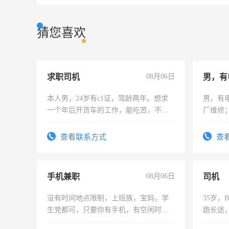
猜您喜欢
求职司机
08月06日
男，有
本人男，24岁有c1证，驾龄两年。想求
男，有
一个年后开货车的工作，能吃苦，不怕
厂维修
加班。
上，枣
电话
查看联系方式
查
手机兼职
08月06日
司机
没有时间地点限制，上班族，宝妈，学
35岁
生党都可，只要你有手机，有空闲时
跑长途
间，一单一结，一天二三十不成问题，
六，渣