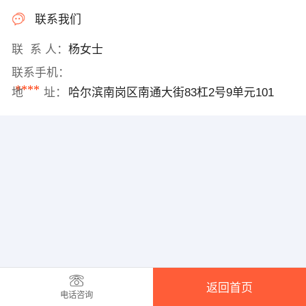
联系我们
联 系 人：
杨女士
联系手机：
****
地 址：
哈尔滨南岗区南通大街83杠2号9单元101
返回首页
电话咨询